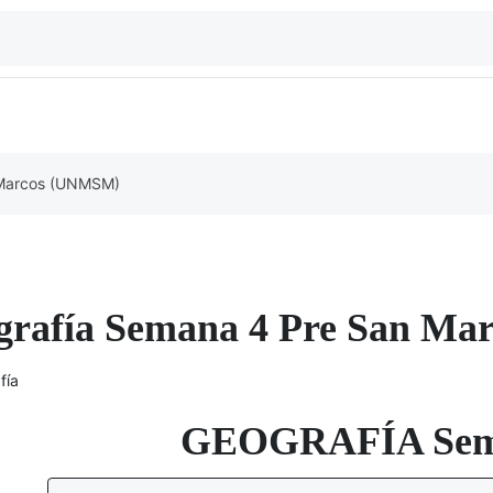
o
 Marcos (UNMSM)
grafía Semana 4 Pre San M
fía
GEOGRAFÍA Sem