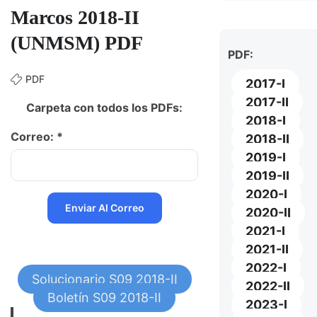
Marcos 2018-II
(UNMSM) PDF
PDF:
PDF
2017-I
2017-II
Carpeta con todos los PDFs:
2018-I
Correo: *
2018-II
2019-I
2019-II
2020-I
2020-II
2021-I
2021-II
2022-I
Solucionario S09 2018-II
2022-II
Boletín S09 2018-II
2023-I